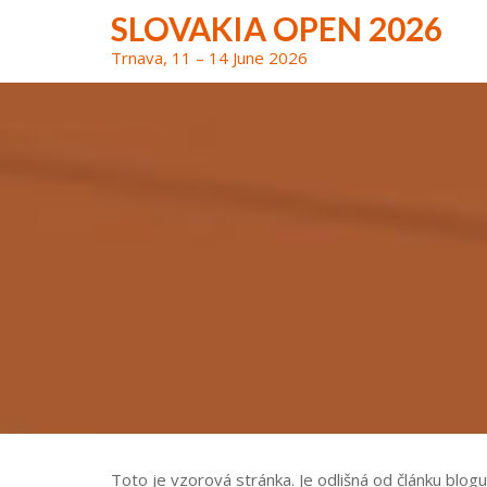
Skip
SLOVAKIA OPEN 2026
to
Trnava, 11 – 14 June 2026
content
Toto je vzorová stránka. Je odlišná od článku blog