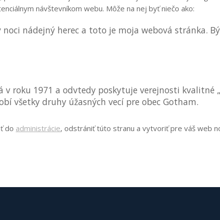
otenciálnym návštevníkom webu. Môže na nej byť niečo ako:
, v noci nádejný herec a toto je moja webová stránka.
 v roku 1971 a odvtedy poskytuje verejnosti kvalitné 
robí všetky druhy úžasných vecí pre obec Gotham.
sť do
administrácie
, odstrániť túto stranu a vytvoriť pre váš web n