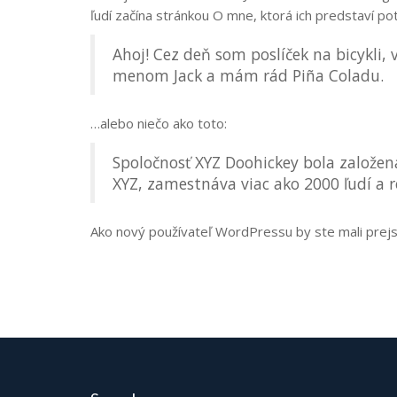
ľudí začína stránkou O mne, ktorá ich predstaví p
Ahoj! Cez deň som poslíček na bicykli
menom Jack a mám rád Piña Coladu.
…alebo niečo ako toto:
Spoločnosť XYZ Doohickey bola založená
XYZ, zamestnáva viac ako 2000 ľudí a 
Ako nový používateľ WordPressu by ste mali prej